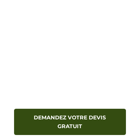
accompagnée tout au long du projet et a été
très attentif à mes attentes. Il a conçu un
projet vraiment sur mesure, en optimisant
au mieux l’espace de ma petite cuisine et en
parvenant à intégrer tout l’électroménager
que je souhaitais, ce qui n’était pas évident.
Maud Vanlierde
DEMANDEZ VOTRE DEVIS
GRATUIT